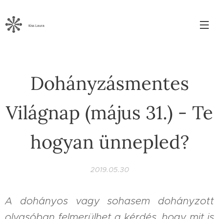
Kiss Laura
Dohányzásmentes
Világnap (május 31.) - Te
hogyan ünnepled?
2019.05.30
A dohányos vagy sohasem dohányzott
olvasóban felmerülhet a kérdés, hogy mit is