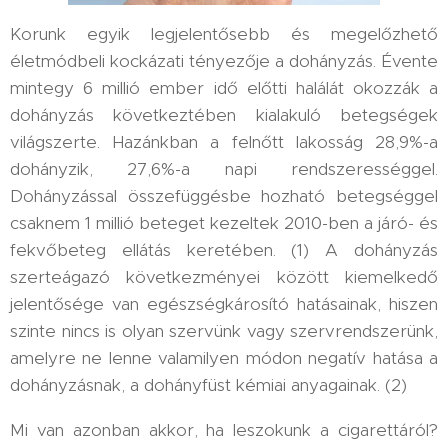
Korunk egyik legjelentősebb és megelőzhető
életmódbeli kockázati tényezője a dohányzás. Évente
mintegy 6 millió ember idő előtti halálát okozzák a
dohányzás következtében kialakuló betegségek
világszerte. Hazánkban a felnőtt lakosság 28,9%-a
dohányzik, 27,6%-a napi rendszerességgel.
Dohányzással összefüggésbe hozható betegséggel
csaknem 1 millió beteget kezeltek 2010-ben a járó- és
fekvőbeteg ellátás keretében. (1) A dohányzás
szerteágazó következményei között kiemelkedő
jelentősége van egészségkárosító hatásainak, hiszen
szinte nincs is olyan szervünk vagy szervrendszerünk,
amelyre ne lenne valamilyen módon negatív hatása a
dohányzásnak, a dohányfüst kémiai anyagainak. (2)
Mi van azonban akkor, ha leszokunk a cigarettáról?