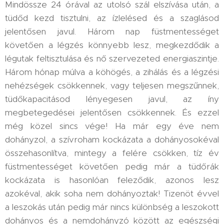
Mindössze 24 órával az utolsó szál elszívása után, a
tüdőd kezd tisztulni, az ízlelésed és a szaglásod
jelentősen javul. Három nap füstmentességet
követően a légzés könnyebb lesz, megkezdődik a
légutak feltisztulása és nő szervezeted energiaszintje.
Három hónap múlva a köhögés, a zihálás és a légzési
nehézségek csökkennek, vagy teljesen megszűnnek,
tüdőkapacitásod lényegesen javul, az íny
megbetegedései jelentősen csökkennek. És ezzel
még közel sincs vége! Ha már egy éve nem
dohányzol, a szívroham kockázata a dohányosokéval
összehasonlítva, mintegy a felére csökken, tíz év
füstmentességet követően pedig már a tüdőrák
kockázata is hasonlóan feleződik, azonos lesz
azokéval, akik soha nem dohányoztak! Tizenöt évvel
a leszokás után pedig már nincs különbség a leszokott
dohányos és a nemdohányzó között az egészségi