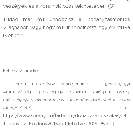
veszélyek és a korai halálozás tekintetében. (3)
Tudod már mit ünnepelsz a Dohányzásmentes
Világnapon vagy hogy mit ünnepelhetsz egy év múlva
ilyenkor?
- - - - - - - - - - - - - - - - - - - - - - - - - - - - - - - - - - - - - --
- - - - - - - - - - - -- - - - - - - - - -
Felhasznált irodalom:
1. Emberi Erőforrások Minisztériuma - Egészségügyi
Államtitkárság Egészségügyi Szakmai Kollégium (2015):
Egészségügyi szakmai irányelv - A dohányzásról való leszokás
URL:
támogatásáról.
https://www.koranyi.hu/tartalom/dohanyzasleszokas/DL
T_Iranyelv_Kozlony2015.pdf(letöltve: 2019.05.30.)