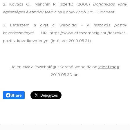
2. Kovács G., Manchin R. (szerk.) (2006)
Dohányzás vagy
egészséges életmód?
Medicina Könyvkiadó Zrt., Budapest
3. Leteszem a cigit c. weboldal -
A leszokás pozitív
következményei.
URL:https://www.leteszemacigit.hu/leszokas-
pozitiv-kovetkezmenyei (letöltve: 2019.05.31.)
Jelen cikk a PszichológusKereső weboldalon
jelent meg
2019.05.30-án.
Share